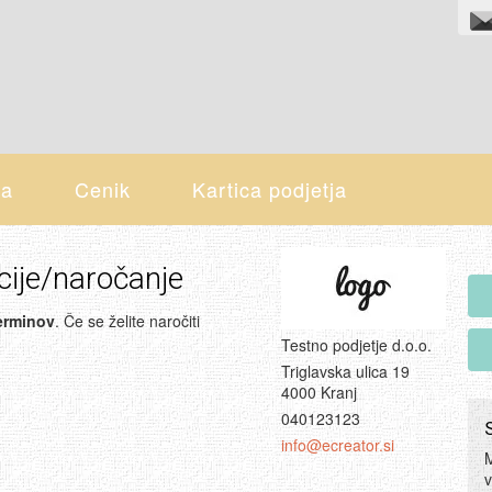
ja
Cenik
Kartica podjetja
cije/naročanje
terminov
. Če se želite naročiti
Testno podjetje d.o.o.
Triglavska ulica 19
4000 Kranj
040123123
info@ecreator.si
M
v