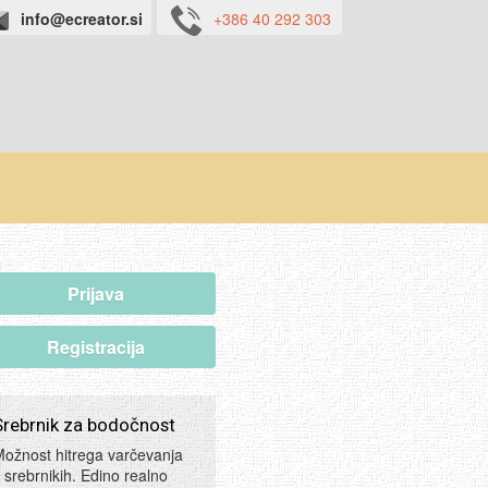
info@ecreator.si
+386 40 292 303
Prijava
Registracija
Srebrnik za bodočnost
ožnost hitrega varčevanja
 srebrnikih. Edino realno