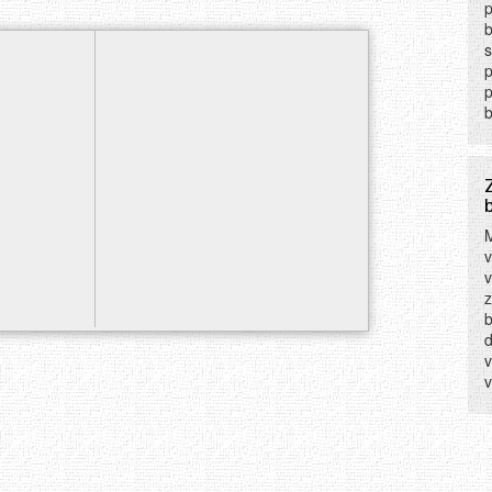
p
b
s
p
p
b
M
v
z
b
d
v
v