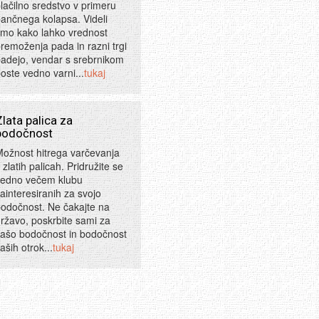
lačilno sredstvo v primeru
ančnega kolapsa. Videli
mo kako lahko vrednost
remoženja pada in razni trgi
adejo, vendar s srebrnikom
oste vedno varni...
tukaj
Zlata palica za
bodočnost
ožnost hitrega varčevanja
 zlatih palicah. Pridružite se
vedno večem klubu
ainteresiranih za svojo
odočnost. Ne čakajte na
ržavo, poskrbite sami za
ašo bodočnost in bodočnost
aših otrok...
tukaj