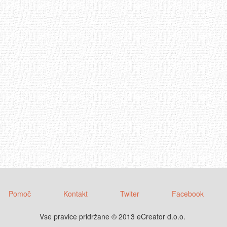
Pomoč
Kontakt
Twiter
Facebook
Vse pravice pridržane
© 2013 eCreator d.o.o.