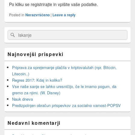
Po kliku se registrirajte in vpišite vaše podatke.
Posted in
Nerazvrščeno
|
Leave a reply
Primary
Search
Search
Sidebar
for:
Widget
Area
Najnovejši prispevki
Priprava za sprejemanje plačila v kriptovalutah (npr. Bitcoin,
Litecoin..)
Regres 2017: Kdaj in koliko?
Vse naše sanje se lahko uresničijo, če le imamo pogum, da
gremo za njimi. (W. Disney)
Nauk dneva
Predizpolnjen obračun prispevkov za socialno varnost-POPSV
Nedavni komentarji