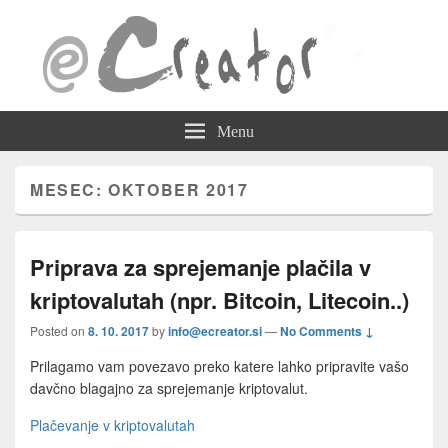
eCreator Blog
BLOG – Novosti in nasveti za uporabo spletnega sistema eCreator
Menu
MESEC: OKTOBER 2017
Priprava za sprejemanje plačila v
kriptovalutah (npr. Bitcoin, Litecoin..)
Posted on
8. 10. 2017
by
info@ecreator.si
—
No Comments ↓
Prilagamo vam povezavo preko katere lahko pripravite vašo
davčno blagajno za sprejemanje kriptovalut.
Plačevanje v kriptovalutah