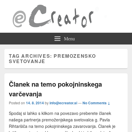
eCreator Blog
BLOG – Novosti in nasveti za uporabo spletnega sistema eCreator
Menu
TAG ARCHIVES:
PREMOZENSKO
SVETOVANJE
Članek na temo pokojninskega
varčevanja
Posted on
14. 8. 2014
by
info@ecreator.si
—
No Comments ↓
Spodaj si lahko s klikom na povezavo preberete članek
našega partnerja premoženjskega svetovalca g. Pavla
Rihtaršiča na temo pokojninskega zavarovanja. Članek je