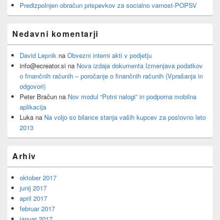
Predizpolnjen obračun prispevkov za socialno varnost-POPSV
Nedavni komentarji
David Lepnik
na
Obvezni interni akti v podjetju
info@ecreator.si
na
Nova izdaja dokumenta Izmenjava podatkov
o finančnih računih – poročanje o finančnih računih (Vprašanja in
odgovori)
Peter Bračun
na
Nov modul “Potni nalogi” in podporna mobilna
aplikacija
Luka
na
Na voljo so bilance stanja vaših kupcev za poslovno leto
2013
Arhiv
oktober 2017
junij 2017
april 2017
februar 2017
januar 2017