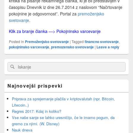
kritika na pisanje reklamnega članka, ki je bil predstavljen v
časopisu Dnevnik iz dne 26.7.2014 z naslovom “Načrtovanje
pokojnine je odgovornost”. Portal za
premoženjsko
svetovanje
.
Klik za branje članka —> Pokojninsko varcevanje
Posted in
Premoženjsko svetovanje
|
Tagged
financno svetovanje
,
pokojninsko varcevanje
,
premozensko svetovanje
|
Leave a reply
Primary
Search
Search
Sidebar
for:
Widget
Area
Najnovejši prispevki
Priprava za sprejemanje plačila v kriptovalutah (npr. Bitcoin,
Litecoin..)
Regres 2017: Kdaj in koliko?
Vse naše sanje se lahko uresničijo, če le imamo pogum, da
gremo za njimi. (W. Disney)
Nauk dneva